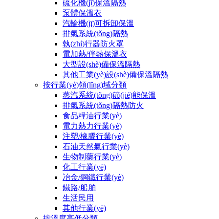
硫化機(jī)保溫隔熱
泵體保溫衣
汽輪機(jī)可拆卸保溫
排氣系統(tǒng)隔熱
執(zhí)行器防火罩
電加熱/伴熱保溫衣
大型設(shè)備保溫隔熱
其他工業(yè)設(shè)備保溫隔熱
按行業(yè)領(lǐng)域分類
蒸汽系統(tǒng)節(jié)能保溫
排氣系統(tǒng)隔熱防火
食品糧油行業(yè)
電力熱力行業(yè)
注塑/橡膠行業(yè)
石油天然氣行業(yè)
生物制藥行業(yè)
化工行業(yè)
冶金/鋼鐵行業(yè)
鐵路/船舶
生活民用
其他行業(yè)
按溫度高低分類