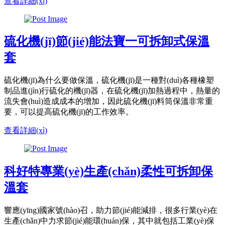
查看詳細(xì)
硫化機(jī)節(jié)能法寶一可拆卸式保溫
套
硫化機(jī)為什么要做保溫，硫化機(jī)是一種對(duì)各種橡塑
制品進(jìn)行硫化的機(jī)器，在硫化機(jī)加熱過程中，熱量的
流失會(huì)造成成本的增加，因此硫化機(jī)料筒保溫非常重
要，可以提高硫化機(jī)的工作效率。
查看詳細(xì)
科好特專業(yè)生產(chǎn)柔性可拆卸保
溫套
響應(yīng)國家號(hào)召，助力節(jié)能減排，很多行業(yè)在
生產(chǎn)中力求節(jié)能環(huán)保，其中就包括工業(yè)保