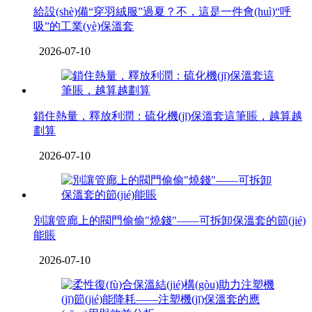
給設(shè)備“穿羽絨服”過夏？不，這是一件會(huì)“呼
吸”的工業(yè)保溫套
2026-07-10
鎖住熱量，釋放利潤：硫化機(jī)保溫套這筆賬，越算越
劃算
2026-07-10
別讓管廊上的閥門偷偷"燒錢"——可拆卸保溫套的節(jié)
能賬
2026-07-10