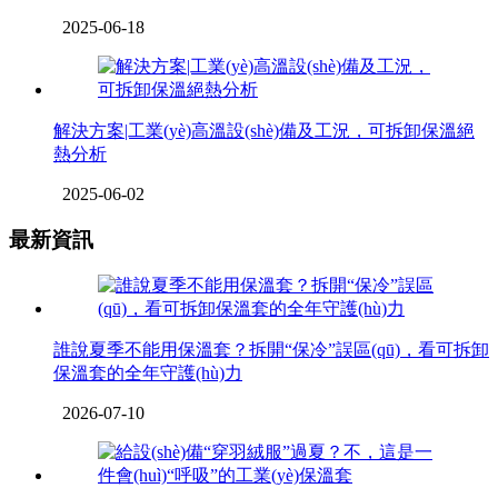
2025-06-18
解決方案|工業(yè)高溫設(shè)備及工況，可拆卸保溫絕
熱分析
2025-06-02
最新資訊
誰說夏季不能用保溫套？拆開“保冷”誤區(qū)，看可拆卸
保溫套的全年守護(hù)力
2026-07-10