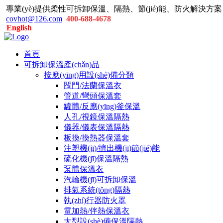
專業(yè)提供柔性可拆卸保溫、隔熱、節(jié)能、防火解決方案
covhot@126.com
400-688-4678
English
首頁
可拆卸保溫產(chǎn)品
按應(yīng)用設(shè)備分類
閥門/法蘭保溫衣
管道/彎頭保溫套
罐體/反應(yīng)釜保溫
人孔/視鏡保溫隔熱
儀器/儀表保溫隔熱
板換/換熱器保溫套
注塑機(jī)/擠出機(jī)節(jié)能
硫化機(jī)保溫隔熱
泵體保溫衣
汽輪機(jī)可拆卸保溫
排氣系統(tǒng)隔熱
執(zhí)行器防火罩
電加熱/伴熱保溫衣
大型設(shè)備保溫隔熱