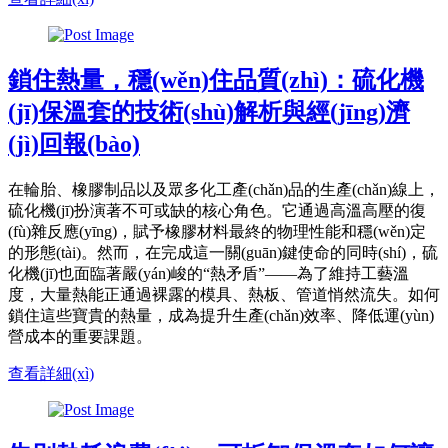
鎖住熱量，穩(wěn)住品質(zhì)：硫化機
(jī)保溫套的技術(shù)解析與經(jīng)濟
(jì)回報(bào)
在輪胎、橡膠制品以及眾多化工產(chǎn)品的生產(chǎn)線上，
硫化機(jī)扮演著不可或缺的核心角色。它通過高溫高壓的復
(fù)雜反應(yīng)，賦予橡膠材料最終的物理性能和穩(wěn)定
的形態(tài)。然而，在完成這一關(guān)鍵使命的同時(shí)，硫
化機(jī)也面臨著嚴(yán)峻的“熱矛盾”——為了維持工藝溫
度，大量熱能正通過裸露的模具、熱板、管道悄然流失。如何
鎖住這些寶貴的熱量，成為提升生產(chǎn)效率、降低運(yùn)
營成本的重要課題。
查看詳細(xì)