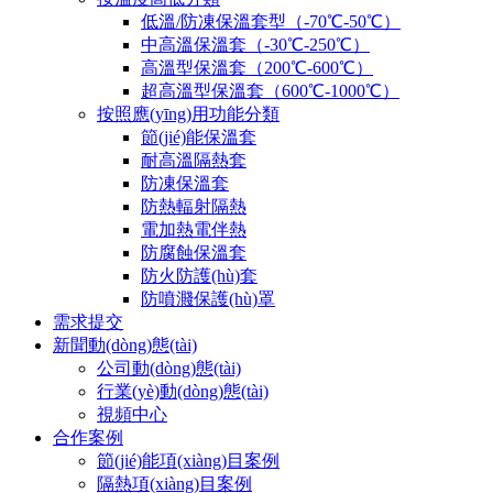
低溫/防凍保溫套型（-70℃-50℃）
中高溫保溫套（-30℃-250℃）
高溫型保溫套（200℃-600℃）
超高溫型保溫套（600℃-1000℃）
按照應(yīng)用功能分類
節(jié)能保溫套
耐高溫隔熱套
防凍保溫套
防熱輻射隔熱
電加熱電伴熱
防腐蝕保溫套
防火防護(hù)套
防噴濺保護(hù)罩
需求提交
新聞動(dòng)態(tài)
公司動(dòng)態(tài)
行業(yè)動(dòng)態(tài)
視頻中心
合作案例
節(jié)能項(xiàng)目案例
隔熱項(xiàng)目案例