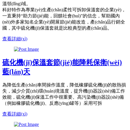
溫領(lǐng)域。
科好特作為專業(yè)生產(chǎn)柔性可拆卸保溫套的企業(yè)，
一直秉持“助力節(jié)能，回饋社會(huì)”的信念，幫助國內
(nèi)外多家知名企業(yè)開展節(jié)能改造，產(chǎn)品行銷全
國，其中硫化機(jī)保溫套就是比較典型的產(chǎn)品。
查看詳細(xì)
硫化機(jī)保溫套節(jié)能降耗保衛(wèi)
藍(lán)天
為降低生產(chǎn)車間操作溫度，降低橡膠硫化機(jī)的散熱損
失，減少介質(zhì)環(huán)境溫度，提升機(jī)器設(shè)備工作
效能，硫化機(jī)保溫工作中很重要。高污染機(jī)器設(shè)備
（例如橡膠硫化機(jī)、反應(yīng)罐等）采用可拆
查看詳細(xì)