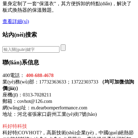
量身定制了一套“保溫衣”，其方便拆卸的特點(diǎn)，解決了
板式換熱器的保溫難題。
查看詳細(xì)
站內(nèi)搜索
聯(lián)系信息
400電話：
400-688-4678
業(yè)務(wù)部：17732363633；13722303733
（均可加微信詢
價(jià)）
座機(jī)：0313-7028211
郵箱：covhot@126.com
網(wǎng)址：m.dearbornperformance.com
地址：河北省張家口蔚州工業(yè)街7號(hào)
科好特科技
科好特|COVHOT?，高新技術(shù)企業(yè)，中國(guó)絕熱節