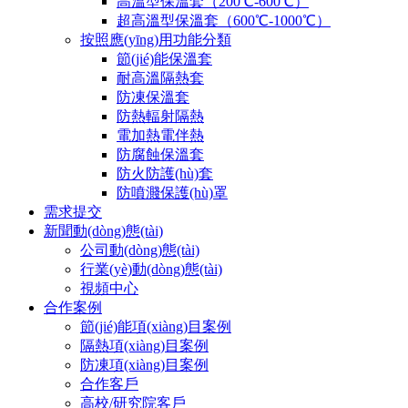
高溫型保溫套（200℃-600℃）
超高溫型保溫套（600℃-1000℃）
按照應(yīng)用功能分類
節(jié)能保溫套
耐高溫隔熱套
防凍保溫套
防熱輻射隔熱
電加熱電伴熱
防腐蝕保溫套
防火防護(hù)套
防噴濺保護(hù)罩
需求提交
新聞動(dòng)態(tài)
公司動(dòng)態(tài)
行業(yè)動(dòng)態(tài)
視頻中心
合作案例
節(jié)能項(xiàng)目案例
隔熱項(xiàng)目案例
防凍項(xiàng)目案例
合作客戶
高校/研究院客戶