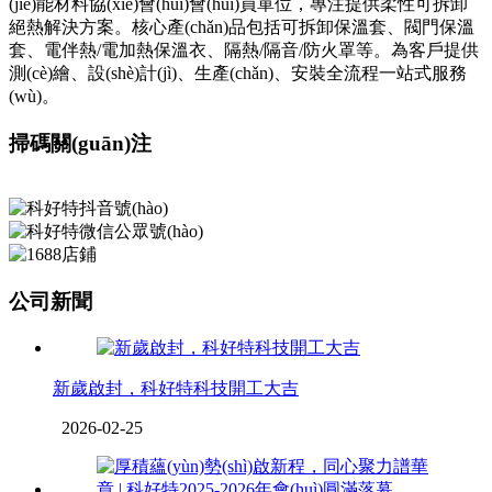
(jié)能材料協(xié)會(huì)會(huì)員單位，專注提供柔性可拆卸
絕熱解決方案。核心產(chǎn)品包括可拆卸保溫套、閥門保溫
套、電伴熱/電加熱保溫衣、隔熱/隔音/防火罩等。為客戶提供
測(cè)繪、設(shè)計(jì)、生產(chǎn)、安裝全流程一站式服務
(wù)。
掃碼關(guān)注
公司新聞
新歲啟封，科好特科技開工大吉
2026-02-25