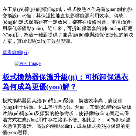
在工業(yè)節(jié)能領(lǐng)域，板式換熱器作為關(guān)鍵的熱
交換設(shè)備，其保溫性能直接影響能源利用效率。傳統
(tǒng)固定式保溫雖有一定效果，卻存在檢修困難、重復(fù)利
用率低等痛點(diǎn)。近年來，可拆卸保溫套的創(chuàng)新應
(yīng)用，為這一難題提供了兼具節(jié)能與維保便捷性的解決
方案，實(shí)現(xiàn)了效益雙贏。
查看詳細(xì)
板式換熱器保溫升級(jí)：可拆卸保溫衣
為何成為更優(yōu)解？
板式換熱器因其結(jié)構(gòu)緊湊、換熱效率高，廣泛應
(yīng)用于供熱、化工等行業(yè)。然而，其獨(dú)特的波紋板
片結(jié)構(gòu)及頻繁的檢修需求，使得傳統(tǒng)固定式保
溫方式在應(yīng)用中存在諸多不便。相比之下，可拆卸保溫
衣憑借其靈活、高效的特點(diǎn)，成為板式換熱器保溫的更
優(yōu)選擇。