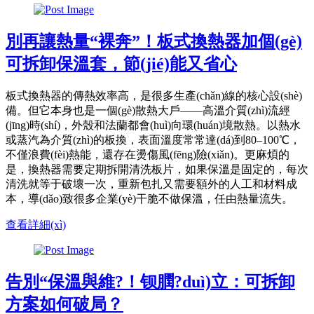
別再讓熱量“裸奔”！板式換熱器加個(gè)
可拆卸保溫套，節(jié)能又省心
板式換熱器的傳熱效率高，是很多生產(chǎn)線的核心設(shè)
備。但它本身也是一個(gè)散熱大戶——高溫介質(zhì)流經
(jīng)時(shí)，外殼和法蘭都會(huì)向環(huán)境散熱。以熱水
或蒸汽為介質(zhì)的板換，表面溫度常常達(dá)到80–100℃，
不僅浪費(fèi)熱能，還存在燙傷風(fēng)險(xiǎn)。更麻煩的
是，換熱器需要定期拆開清洗板片，如果保溫是固定的，每次
清洗就等于破壞一次，重新包扎又需要額外的人工和材料成
本，導(dǎo)致很多企業(yè)干脆不做保溫，任由熱量流失。
查看詳細(xì)
告別“保溫與維?！钡膶?duì)立：可拆卸
方案如何破局？