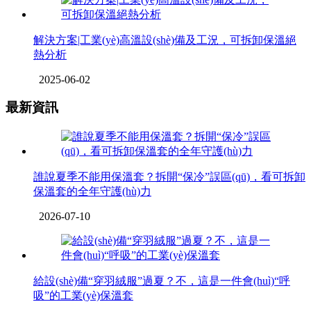
解決方案|工業(yè)高溫設(shè)備及工況，可拆卸保溫絕
熱分析
2025-06-02
最新資訊
誰說夏季不能用保溫套？拆開“保冷”誤區(qū)，看可拆卸
保溫套的全年守護(hù)力
2026-07-10
給設(shè)備“穿羽絨服”過夏？不，這是一件會(huì)“呼
吸”的工業(yè)保溫套