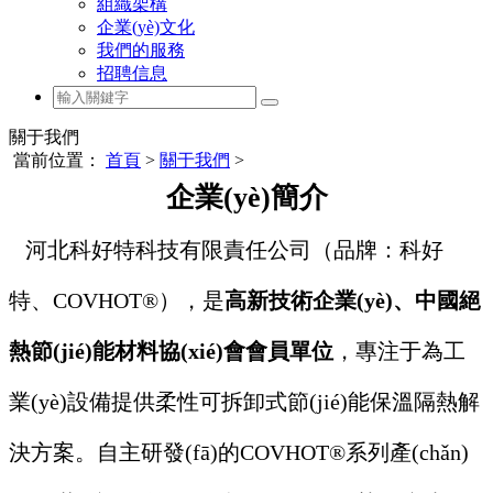
組織架構
企業(yè)文化
我們的服務
招聘信息
關于我們
當前位置：
首頁
>
關于我們
>
企業(yè)簡介
河北科好特科技有限責任公司（品牌：科好
特、COVHOT®），是
高新技術企業(yè)、中國絕
熱節(jié)能材料協(xié)會會員單位
，專注于為工
業(yè)設備提供柔性可拆卸式節(jié)能保溫隔熱解
決方案。自主研發(fā)的COVHOT®系列產(chǎn)