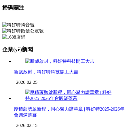
掃碼關注
企業(yè)新聞
新歲啟封，科好特科技開工大吉
2026-02-25
厚積蘊勢啟新程，同心聚力譜華章 | 科好特2025-2026年
會圓滿落幕
2026-02-15