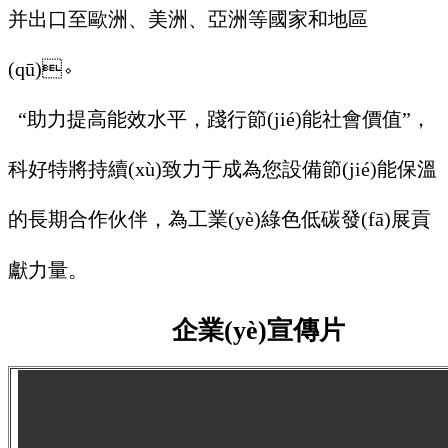
并出口至歐洲、美洲、亞洲等國家和地區
(qū)。
“助力提高能效水平，踐行節(jié)能社會價值”，
科好特將持續(xù)致力于成為您設備節(jié)能保溫
的長期合作伙伴，為工業(yè)綠色低碳發(fā)展貢
獻力量。
企業(yè)宣傳片