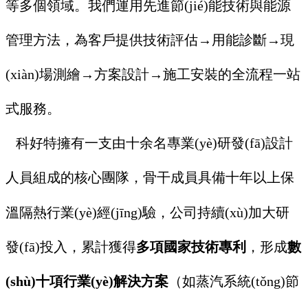
等多個領域。我們運用先進節(jié)能技術與能源
管理方法，為客戶提供技術評估→用能診斷→現
(xiàn)場測繪→方案設計→施工安裝的全流程一站
式服務。
科好特擁有一支由十余名專業(yè)研發(fā)設計
人員組成的核心團隊，骨干成員具備十年以上保
溫隔熱行業(yè)經(jīng)驗，公司持續(xù)加大研
發(fā)投入，累計獲得
多項國家技術專利
，形成
數
(shù)十項行業(yè)解決方案
（如蒸汽系統(tǒng)節