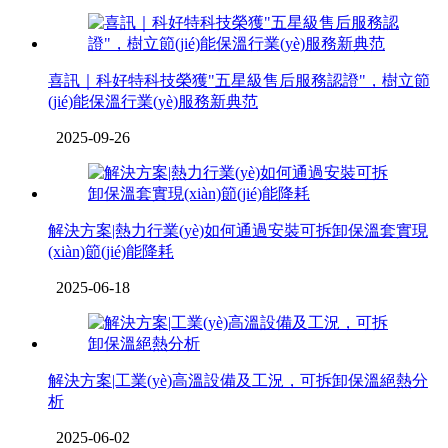
喜訊｜科好特科技榮獲"五星級售后服務認證"，樹立節
(jié)能保溫行業(yè)服務新典范
2025-09-26
解決方案|熱力行業(yè)如何通過安裝可拆卸保溫套實現
(xiàn)節(jié)能降耗
2025-06-18
解決方案|工業(yè)高溫設備及工況，可拆卸保溫絕熱分
析
2025-06-02