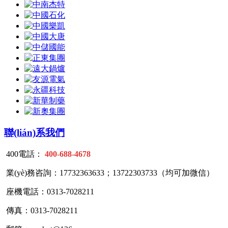
聯(lián)系我們
400電話：
400-688-4678
業(yè)務咨詢：17732363633；13722303733（均可加微信）
座機電話：0313-7028211
傳真：0313-7028211