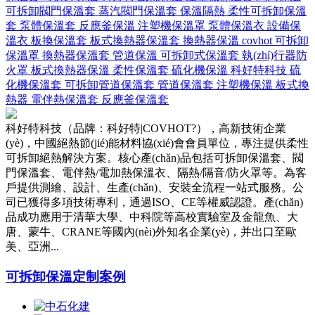
可拆卸閥門保溫套
蒸汽閥門保溫套
保溫隔熱
柔性可拆卸保溫
套
泵體保溫套
反應釜保溫
注塑機保溫罩
泵體保溫衣
設備保
溫衣
板換保溫套
板式換熱器保溫套
換熱器保溫
covhot
可拆卸
保溫罩
換熱器保溫套
管道保溫
可拆卸式保溫套
執(zhí)行器防
火罩
板式換熱器保溫
柔性保溫套
硫化機保溫
科好特科技
硫
化機保溫套
可拆卸管道保溫套
管道保溫套
注塑機保溫
板式換
熱器
電伴熱保溫套
反應釜保溫套
科好特科技（品牌：科好特|COVHOT?），高新技術企業
(yè)，中國絕熱節(jié)能材料協(xié)會會員單位，專注提供柔性
可拆卸絕熱解決方案。核心產(chǎn)品包括可拆卸保溫套、閥
門保溫套、電伴熱/電加熱保溫衣、隔熱/隔音/防火罩等。為客
戶提供測繪、設計、生產(chǎn)、安裝全流程一站式服務。公
司已獲得多項技術專利，通過ISO、CE等權威認證。產(chǎn)
品成功應用于清華大學、中科院等高校實驗室及金龍魚、大
唐、蒙牛、CRANE等國內(nèi)外知名企業(yè)，并出口至歐
美、亞洲...
可拆卸保溫定制案例